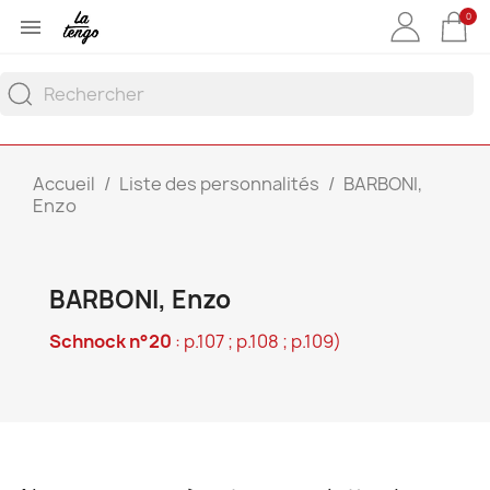
0

Accueil
Liste des personnalités
BARBONI,
Enzo
BARBONI, Enzo
Schnock n°20
: p.107 ; p.108 ; p.109)