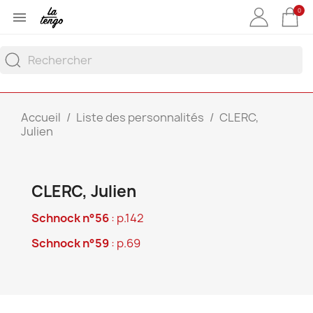
0

Accueil
Liste des personnalités
CLERC,
Julien
CLERC, Julien
Schnock n°56
: p.142
Schnock n°59
: p.69