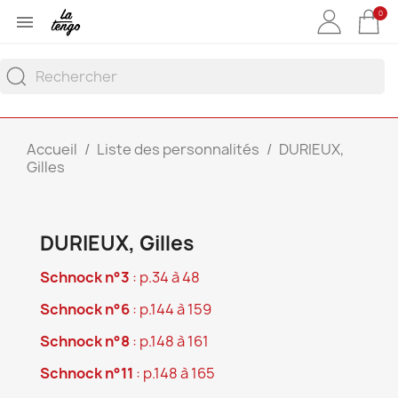
0

Accueil
Liste des personnalités
DURIEUX,
Gilles
DURIEUX, Gilles
Schnock n°3
: p.34 à 48
Schnock n°6
: p.144 à 159
Schnock n°8
: p.148 à 161
Schnock n°11
: p.148 à 165