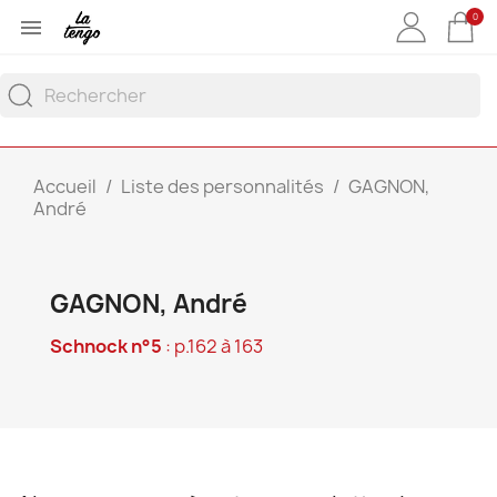
0

Accueil
Liste des personnalités
GAGNON,
André
GAGNON, André
Schnock n°5
: p.162 à 163