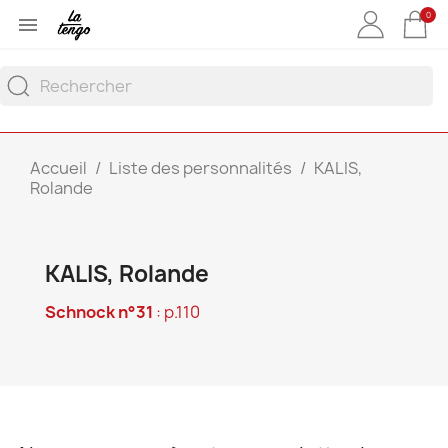
0

Accueil
Liste des personnalités
KALIS,
Rolande
KALIS, Rolande
Schnock n°31
: p.110