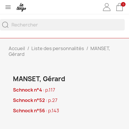
0

Accueil
Liste des personnalités
MANSET,
Gérard
MANSET, Gérard
Schnock n°4
: p.117
Schnock n°52
: p.27
Schnock n°56
: p.143