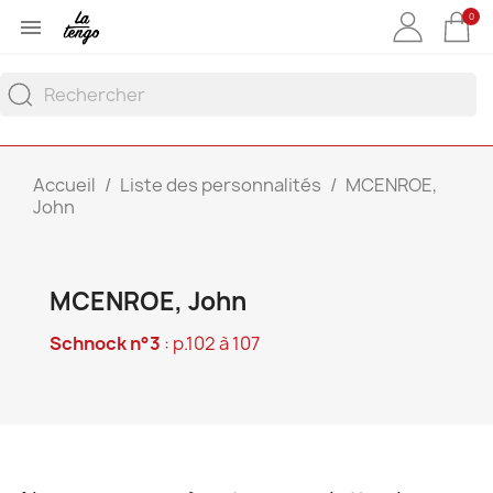
0

Accueil
Liste des personnalités
MCENROE,
John
MCENROE, John
Schnock n°3
: p.102 à 107