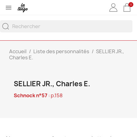
0

Accueil
Liste des personnalités
SELLIER JR.,
Charles E.
SELLIER JR., Charles E.
Schnock n°57
: p.158