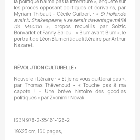
la politique n’aime pas la littérature », enquête sur
les procès opposant politiques et écrivains, par
Myriam Thibault - Cécile Guilbert : «
Si Hollande
avait lu Shakespeare, il se serait davantage méfié
de Macron
», propos recueillis par Soizic
Bonvarlet et Fanny Saliou - « Blum avant Blum », le
portrait de Léon Blum critique littéraire par Arthur
Nazaret.
RÉVOLUTION CULTURELLE :
Nouvelle littéraire : « Et je ne vous quitterai pas »,
par Thomas Thévenoud - « Touche pas à ma
capote ! - Une brève histoire des goodies
politiques »
par Zvonimir Novak.
ISBN 978-2-35461-126-2
19X23 cm, 160 pages,