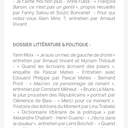
- Je t’aime moi non plus - Anne Fulda : «
François
Baroin, ce n’est pas un gentil
», propos recueillis
par Fanny Saliou et Soizic Bonvarlet - Pour qui
votez-vous Alain Minc ?, entretien par Arnaud
Viviant
DOSSIER LITTÉRATURE & POLITIQUE :
Yann Moix : «
Je suis un mec de gauche de droite
»
entretien par Arnaud Viviant et Myriam Thibault
- « Quand les écrivains écrivent des polars »,
enquête de Pascal Mateo - Entretien avec
Edouard Philippe par Pascal Mateo - Bernard
Pivot : «
Macron, ce personnage de roman!
»,
entretien par Constant Méheut - « Bruno Le Maire,
le plus proustien des Républicains » portrait par
Clémence de Blasi - « Merci pour ce moment »,
l'histoire des éditions du Moment par Lina Trabelsi
- « Dictionnaire littéraire de la politique » par
Alexandre Chabert - Henri Guaino : «
J’écris dans
la douleur
», entretien par Loris Boichot - « Quand