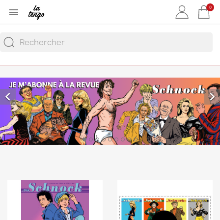
0


