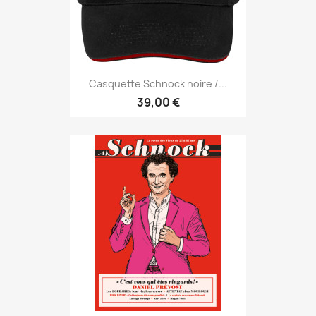
Casquette Schnock noire /...
39,00 €