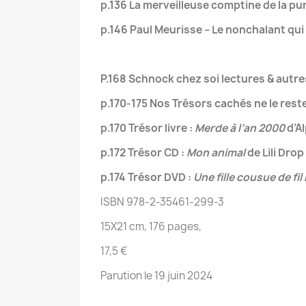
p.136 La merveilleuse comptine de la pu
p.146 Paul Meurisse – Le nonchalant qui
P.168 Schnock chez soi lectures & autre
p.170-175 Nos Trésors cachés ne le res
p.170 Trésor livre :
Merde à l’an 2000
d’A
p.172 Trésor CD :
Mon animal
de Lili Drop
p.174 Trésor DVD :
Une fille cousue de fil
ISBN 978-2-35461-299-3
15X21 cm, 176 pages,
17,5 €
Parution le 19 juin 2024