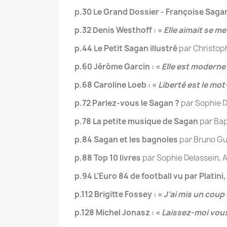
p.30 Le Grand Dossier - Françoise Saga
p.32 Denis Westhoff : «
Elle aimait se m
p.44 Le Petit Sagan illustré
par Christoph
p.60 Jérôme Garcin : «
Elle est moderne
p.68 Caroline Loeb : «
Liberté est le mot
p.72 Parlez-vous le Sagan ?
par Sophie D
p.78 La petite musique de Sagan
par Bap
p.84 Sagan et les bagnoles
par Bruno G
p.88 Top 10 livres
par Sophie Delassein, Al
p.94 L’Euro 84 de football vu par Platin
p.112 Brigitte Fossey : «
J’ai mis un coup
p.128 Michel Jonasz : «
Laissez-moi vous