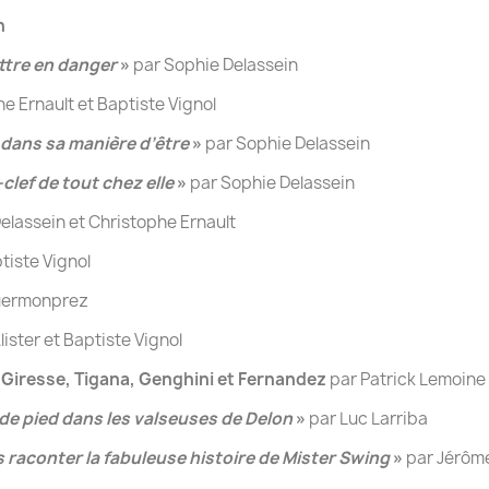
n
ettre en danger
»
par Sophie Delassein
e Ernault et Baptiste Vignol
 dans sa manière d’être
»
par Sophie Delassein
-clef de tout chez elle
»
par Sophie Delassein
elassein et Christophe Ernault
tiste Vignol
uermonprez
ister et Baptiste Vignol
i, Giresse, Tigana, Genghini et Fernandez
par Patrick Lemoine
 de pied dans les valseuses de Delon
»
par Luc Larriba
 raconter la fabuleuse histoire de Mister Swing
»
par Jérôm