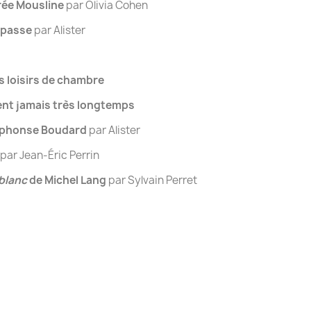
rée Mousline
par Olivia Cohen
 passe
par Alister
s loisirs de chambre
tent jamais très longtemps
lphonse Boudard
par Alister
par Jean-Éric Perrin
 blanc
de Michel Lang
par Sylvain Perret