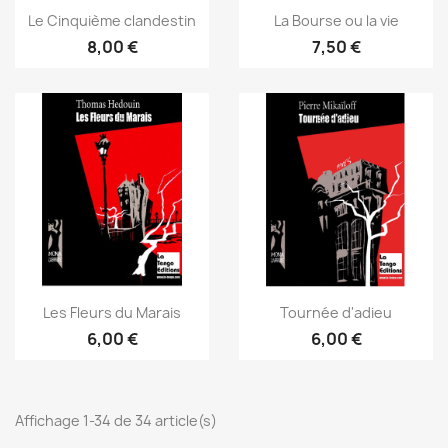
Le Cinquième clandestin
La Bourse ou la vie
8,00 €
7,50 €
Les Fleurs du Marais
Tournée d'adieu
6,00 €
6,00 €
Affichage 1-34 de 34 article(s)