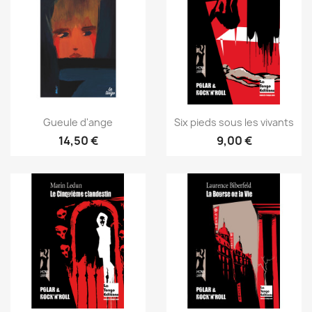
Gueule d'ange
Six pieds sous les vivants
14,50 €
9,00 €