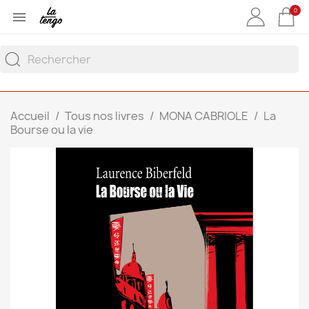
0

Accueil
Tous nos livres
MONA CABRIOLE
La
Bourse ou la vie