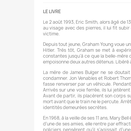
LE LIVRE
Le 2 août 1993, Eric Smith, alors âgé de 13
au visage avec des pierres, il lui fit sub
victime.
Depuis tout jeune, Graham Young voue une
Hitler. Très tôt, Graham se met à expér
constantes jusqu’à ce que la belle-mère 
empoisonne deux autres détenus. Libéré à 
La mère de James Bulger ne se doutait 
condamner. Jon Venables et Robert Thompso
fasse renverser par un véhicule. Pendant
Arrivés sur une voie ferrée, ils lui jetère
Avant de partir, ils placèrent son corps su
mort avant que le train ne le percute. Arr
identités demeurées secrètes.
En 1968, à la veille de ses 11 ans, Mary 
d’une de ses amies, elle rentre par effrac
policiers pensèrent qu’il s’agissait d’u