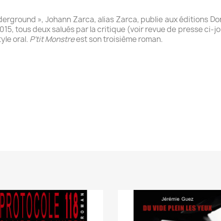
derground », Johann Zarca, alias Zarca, publie aux éditions 
015, tous deux salués par la critique (voir revue de presse ci-j
yle oral.
P’tit Monstre
est son troisième roman.