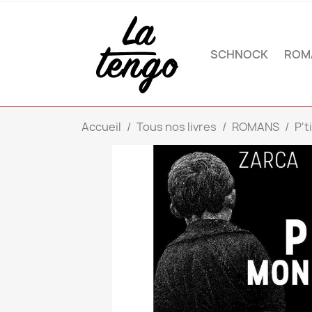
SCHNOCK
ROM
Accueil
Tous nos livres
ROMANS
P't