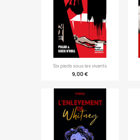
Six pieds sous les vivants
9,00 €