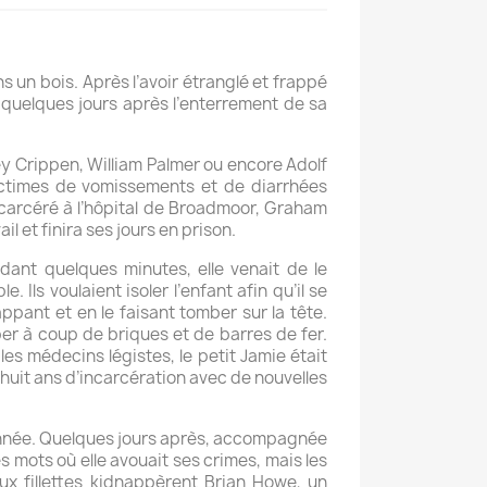
s un bois. Après l’avoir étranglé et frappé
re quelques jours après l’enterrement de sa
y Crippen, William Palmer ou encore Adolf
victimes de vomissements et de diarrhées
ncarcéré à l’hôpital de Broadmoor, Graham
et finira ses jours en prison.
ant quelques minutes, elle venait de le
ls voulaient isoler l’enfant afin qu’il se
pant et en le faisant tomber sur la tête.
pper à coup de briques et de barres de fer.
 les médecins légistes, le petit Jamie était
 huit ans d’incarcération avec de nouvelles
ndonnée. Quelques jours après, accompagnée
s mots où elle avouait ses crimes, mais les
eux fillettes kidnappèrent Brian Howe, un