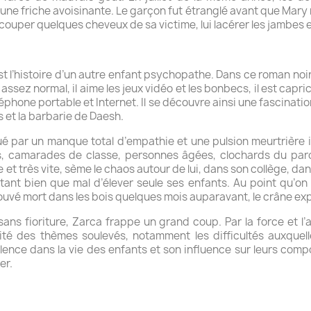
une friche avoisinante. Le garçon fut étranglé avant que Mary 
ur couper quelques cheveux de sa victime, lui lacérer les jambes 
t l’histoire d’un autre enfant psychopathe. Dans ce roman noir,
ssez normal, il aime les jeux vidéo et les bonbecs, il est capri
éphone portable et Internet. Il se découvre ainsi une fascinatio
s et la barbarie de Daesh.
é par un manque total d’empathie et une pulsion meurtrière inc
ts, camarades de classe, personnes âgées, clochards du parc 
 et très vite, sème le chaos autour de lui, dans son collège, da
tant bien que mal d’élever seule ses enfants. Au point qu’on 
ouvé mort dans les bois quelques mois auparavant, le crâne ex
 sans fioriture, Zarca frappe un grand coup. Par la force et l
ualité des thèmes soulevés, notamment les difficultés auxquel
olence dans la vie des enfants et son influence sur leurs co
ger.