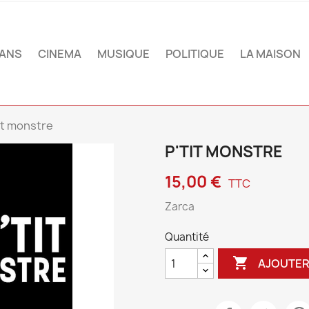
ANS
CINEMA
MUSIQUE
POLITIQUE
LA MAISON
it monstre
P'TIT MONSTRE
15,00 €
TTC
Zarca
Quantité

AJOUTER