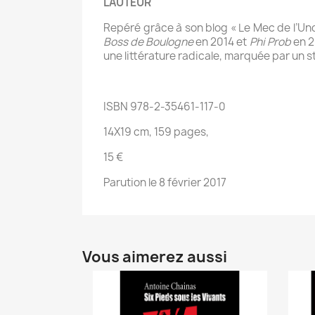
L'AUTEUR
Repéré grâce à son blog « Le Mec de l’Un
Boss de Boulogne
en 2014 et
Phi Prob
en 2
une littérature radicale, marquée par un st
ISBN 978-2-35461-117-0
14X19 cm, 159 pages,
15 €
Parution le 8 février 2017
Vous aimerez aussi