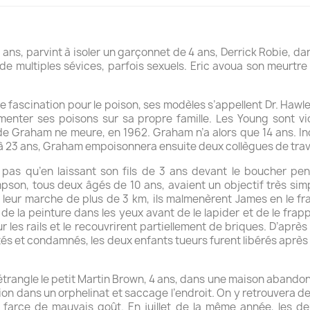
 ans, parvint à isoler un garçonnet de 4 ans, Derrick Robie, dan
ir de multiples sévices, parfois sexuels. Eric avoua son meurt
 fascination pour le poison, ses modèles s’appellent Dr. Hawle
imenter ses poisons sur sa propre famille. Les Young sont 
de Graham ne meure, en 1962. Graham n’a alors que 14 ans. I
23 ans, Graham empoisonnera ensuite deux collègues de travail 
pas qu’en laissant son fils de 3 ans devant le boucher pend
n, tous deux âgés de 10 ans, avaient un objectif très simple. I
 leur marche de plus de 3 km, ils malmenèrent James en le frap
nt de la peinture dans les yeux avant de le lapider et de le fra
r les rails et le recouvrirent partiellement de briques. D’après
êtés et condamnés, les deux enfants tueurs furent libérés après
Bell étrangle le petit Martin Brown, 4 ans, dans une maison aba
tion dans un orphelinat et saccage l’endroit. On y retrouvera de
ne farce de mauvais goût. En juillet de la même année, les d