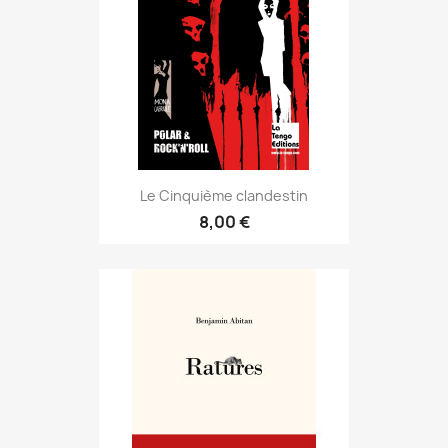
Le Cinquième clandestin
8,00 €