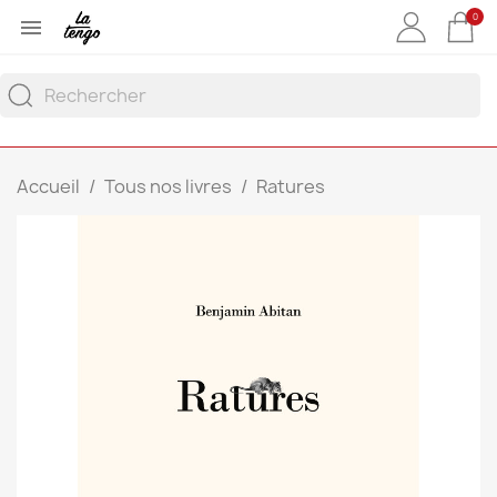
0

Accueil
Tous nos livres
Ratures