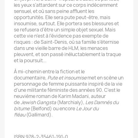
les yeux s’attardent sur ce corps indécemment
sensuel, et où sans peine affluent les
opportunités. Elle sera pute peut-être, mais
insoumise, surtout. Elle portera ses blessures et
se refusera d’être un simple objet sexuel. Mais
cette vie n’est à l’évidence pas exempte de
risques : de Saint-Denis, où sa famille s’éternise
dans une vieille barre de HLM, les menaces
pleuvent, et son passé inéluctablement la traque
et la poursuit...
À mi-chemin entre la fiction et le
documentaire,
Pute et insoumise
met en scène un
personnage de femme puissante inspiré de la vie
d’une militante féministe des années 90. C’est le
neuvième roman de Karim Madani, auteur
de
Jewish Gangsta
(Marchialy),
Les
Damnés du
bitume
(Belfond) ou encore
Le Jour du
fléau
(Gallimard).
ISBN 978-2-35461-191-0