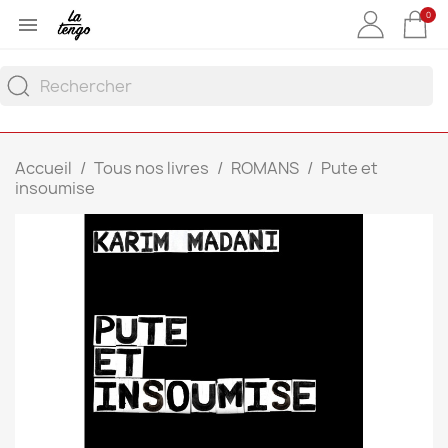
0

Accueil
Tous nos livres
ROMANS
Pute et
insoumise