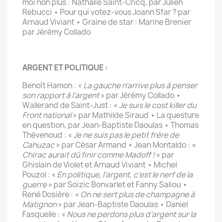
moi non plus : Nathalie Saint-Cricq, par Julien
Rebucci • Pour qui votez-vous Joann Sfar ? par
Arnaud Viviant • Graine de star : Marine Brenier
par Jérémy Collado
ARGENT ET POLITIQUE :
Benoît Hamon : «
La gauche n’arrive plus à penser
son rapport à l’argent
» par Jérémy Collado •
Wallerand de Saint-Just : «
Je suis le cost killer du
Front national
» par Mathilde Siraud • La questure
en question, par Jean-Baptiste Daoulas • Thomas
Thévenoud : «
Je ne suis pas le petit frère de
Cahuzac
» par César Armand • Jean Montaldo : «
Chirac aurait dû finir comme Madoff !
» par
Ghislain de Violet et Arnaud Viviant • Michel
Pouzol : «
En politique, l’argent, c’est le nerf de la
guerre
» par Soizic Bonvarlet et Fanny Saliou •
René Dosière : «
On ne sert plus de champagne à
Matignon
» par Jean-Baptiste Daoulas • Daniel
Fasquelle : «
Nous ne perdons plus d’argent sur la