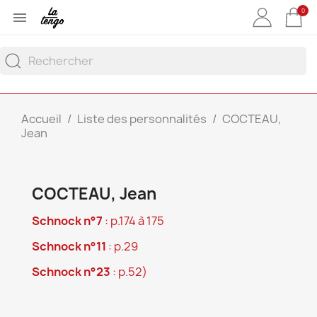
0

Accueil
Liste des personnalités
COCTEAU,
Jean
COCTEAU, Jean
Schnock n°7
: p.174 à 175
Schnock n°11
: p.29
Schnock n°23
: p.52)