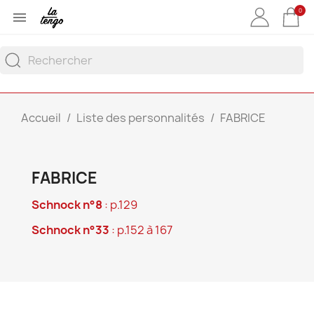
0

Accueil
Liste des personnalités
FABRICE
FABRICE
Schnock n°8
: p.129
Schnock n°33
: p.152 à 167