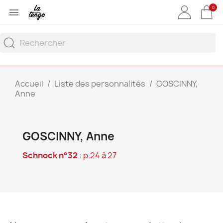
0

Accueil
Liste des personnalités
GOSCINNY,
Anne
GOSCINNY, Anne
Schnock n°32
: p.24 à 27