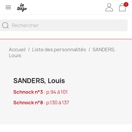
0

Accueil
Liste des personnalités
SANDERS,
Louis
SANDERS, Louis
Schnock n°3
: p.94 à 101
Schnock n°8
: p.130 à 137