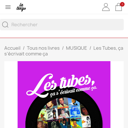
0

Accueil
Tous nos livres
MUSIQUE
Les Tubes, ça
s'écrivait comme ça