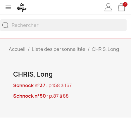
0

Accueil
Liste des personnalités
CHRIS, Long
CHRIS, Long
Schnock n°37
: p.158 à 167
Schnock n°50
: p.87 à 88