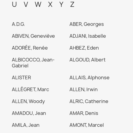
U
V
W
X
Y
Z
A.D.G.
ABER, Georges
ABIVEN, Geneviève
ADJANI, Isabelle
ADORÉE, Renée
AHBEZ, Eden
ALBICOCCO, Jean-
ALGOUD, Albert
Gabriel
ALISTER
ALLAIS, Alphonse
ALLÉGRET, Marc
ALLEN, Irwin
ALLEN, Woody
ALRIC, Catherine
AMADOU, Jean
AMAR, Denis
AMILA, Jean
AMONT, Marcel