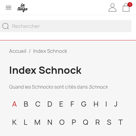
0

Accueil
Index Schnock
Index Schnock
Quand les Schnocks sont cités dans
Schnock
A
B
C
D
E
F
G
H
I
J
K
L
M
N
O
P
Q
R
S
T