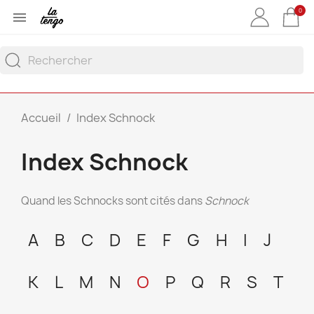
0

Accueil
Index Schnock
Index Schnock
Quand les Schnocks sont cités dans
Schnock
A
B
C
D
E
F
G
H
I
J
K
L
M
N
O
P
Q
R
S
T