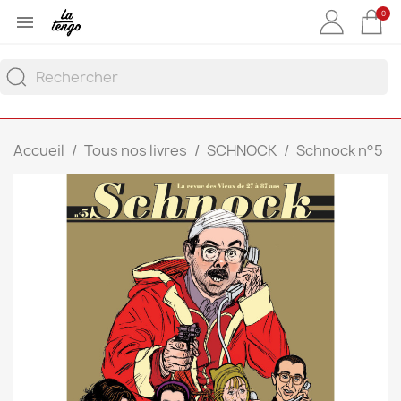
0

Accueil
Tous nos livres
SCHNOCK
Schnock n°5