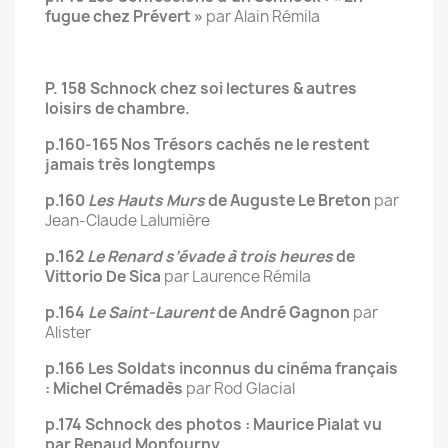
fugue chez Prévert »
par Alain Rémila
P. 158 Schnock chez soi lectures & autres
loisirs de chambre.
p.160-165 Nos Trésors cachés ne le restent
jamais très longtemps
p.160
Les Hauts Murs
de Auguste Le Breton
par
Jean-Claude Lalumière
p.162
Le Renard s’évade à trois heures
de
Vittorio De Sica
par Laurence Rémila
p.164
Le Saint-Laurent
de André Gagnon
par
Alister
p.166 Les Soldats inconnus du cinéma français
: Michel Crémadès
par Rod Glacial
p.174 Schnock des photos : Maurice Pialat vu
par Renaud Monfourny