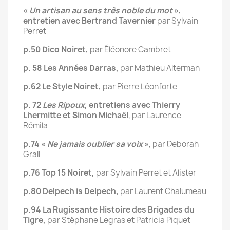
«
Un artisan au sens très noble du mot
»,
entretien avec Bertrand Tavernier
par Sylvain
Perret
p.50 Dico Noiret,
par Éléonore Cambret
p. 58 Les Années Darras,
par Mathieu Alterman
p.62 Le Style Noiret,
par Pierre Léonforte
p. 72
Les Ripoux
, entretiens avec Thierry
Lhermitte
et Simon Michaël
, par Laurence
Rémila
p.74 «
Ne jamais oublier sa voix
»
, par Deborah
Grall
p.76 Top 15 Noiret,
par Sylvain Perret et Alister
p.80 Delpech is Delpech,
par Laurent Chalumeau
p.94 La Rugissante Histoire des Brigades du
Tigre,
par Stéphane Legras et Patricia Piquet