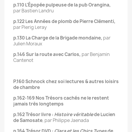
p.110 L’Épopée pulpeuse de la pub Orangina,
par Bastien Landru
p.122 Les Années de plomb de Pierre Clémenti,
par Pierig Leray
p.130 La Charge de la Brigade mondaine,
par
Julien Moraux
p.146 Sur la route avec Carlos,
par Benjamin
Cantenot
P.160 Schnock chez soi lectures & autres loisirs
de chambre
p.162-169 Nos Trésors cachés ne le restent
jamais très longtemps
p.162 Trésor livre :
Histoire véritable
de Lucien
de Samosate
, par Philippe Jaenada
p.164 Trésor DVD :
Clara et les Chics Types
de