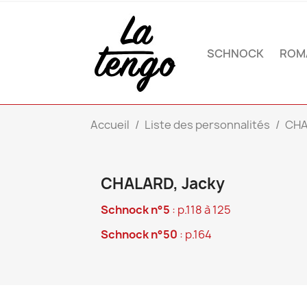
SCHNOCK
ROM
Accueil
Liste des personnalités
CHA
CHALARD, Jacky
Schnock n°5
: p.118 à 125
Schnock n°50
: p.164