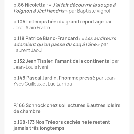
p.86 Nicoletta : «
J’ai fait découvrir la soupe à
l’oignon à Jimi Hendrix
»
par Baptiste Vignol
p.106 Le temps béni du grand reportage
par
José-Alain Fralon
p.118 Patrice Blanc-Francard : «
Les auditeurs
adoraient qu’on passe du coq à l’âne
»
par
Laurent Jaoui
p.132 Jean Tissier, l’amant de la continental
par
Jean-Louis Ivani
p.148 Pascal Jardin, l’homme pressé
par Jean-
Yves Guilleux et Luc Larriba
P.166 Schnock chez soi lectures & autres loisirs
de chambre
p.168-173 Nos Trésors cachés ne le restent
jamais très longtemps