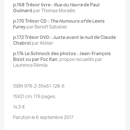
p.168 Trésor livre :
Rue du Havre
de Paul
Guimard
par Thomas Moralès
p.170 Trésor CD :
The Humours of
de Lewis
Furey
par Benoît Sabatier
p.172 Trésor DVD :
Juste avant la nuit
de Claude
Chabrol
par Alister
p.174 Le Schnock des photos : Jean-François
Bizot vu par Foc Kan
, propos recueillis par
Laurence Rémila
ISBN 978-2-35461-128-6
15X21 cm, 176 pages,
14,5 €
Parution le 6 septembre 2017