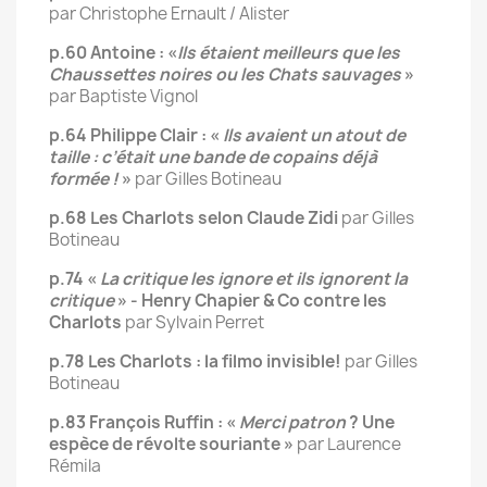
par Christophe Ernault / Alister
p.60 Antoine : «
Ils étaient meilleurs que les
Chaussettes noires ou les Chats sauvages
»
par Baptiste Vignol
p.64 Philippe Clair : «
Ils avaient un atout de
taille : c’était une bande de copains déjà
formée !
»
par Gilles Botineau
p.68 Les Charlots selon Claude Zidi
par Gilles
Botineau
p.74 «
La critique les ignore et ils ignorent la
critique
» - Henry Chapier & Co contre les
Charlots
par Sylvain Perret
p.78 Les Charlots : la filmo invisible!
par Gilles
Botineau
p.83 François Ruffin : «
Merci patron
? Une
espèce de révolte souriante »
par Laurence
Rémila