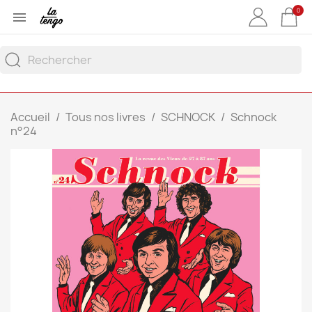
0

Accueil
Tous nos livres
SCHNOCK
Schnock
n°24