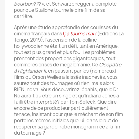
bourbon???
», et Schwarzenegger a comploté
pour que Stallone tourne le pire film de sa
carrière.
Après une étude approfondie des coulisses du
cinéma français dans
Ç
a tourne mal !
(Editions La
Tengo, 2019), l’ascension de la colline
hollywoodienne était un défi, tant en Amérique,
tout est plus grand et plus fou. Les problèmes
prennent des proportions gigantesques, tout
comme les crises de mégalomanie. De
Cléopâtre
à
Highlander II
, en passant par les (nombreux)
films qu’Orson Welles a laissés inachevés, vous
saurez tout des tournages où rien, mais alors
RIEN, ne va. Vous découvrirez, ébahis, que le Dr
No aurait pu être un singe et qu’Indiana Jones a
failli être interprété? par Tom Selleck. Que dire
encore de ce producteur particulièrement
tenace, insistant pour que le méchant de son film
porte les mêmes initiales que lui, dans le but de
récupérer sa garde-robe monogrammée à la fin
du tournage ?