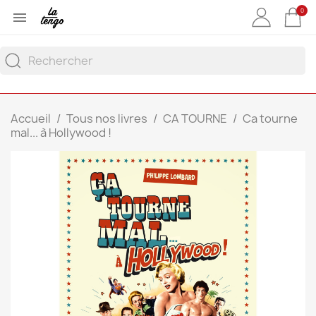
0

Accueil
Tous nos livres
CA TOURNE
Ca tourne
mal... à Hollywood !