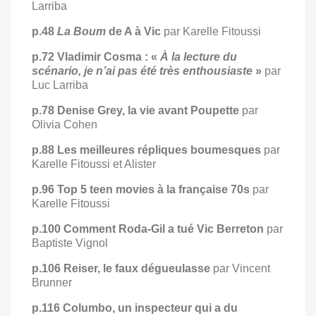
Larriba
p.48
La Boum
de A à Vic
par Karelle Fitoussi
p.72 Vladimir Cosma : «
À la lecture du
scénario, je n’ai pas été très enthousiaste
»
par
Luc Larriba
p.78 Denise Grey, la vie avant Poupette
par
Olivia Cohen
p.88 Les meilleures répliques boumesques
par
Karelle Fitoussi et Alister
p.96 Top 5 teen movies à la française 70s
par
Karelle Fitoussi
p.100 Comment Roda-Gil a tué Vic Berreton
par
Baptiste Vignol
p.106 Reiser, le faux dégueulasse
par Vincent
Brunner
p.116 Columbo, un inspecteur qui a du