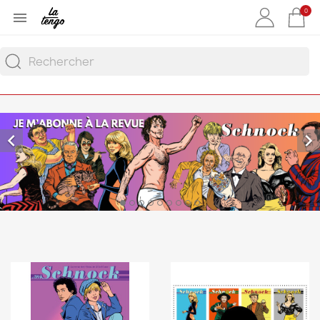
0


